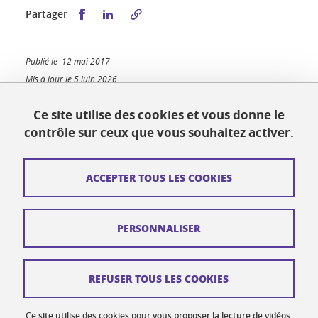
Partager sur Facebook
Partager sur LinkedIn
Partager
Publié le 12 mai 2017
Mis à jour le 5 juin 2026
Ce site utilise des cookies et vous donne le
contrôle sur ceux que vous souhaitez activer.
Biopolis
5 avenue du Grand Sablon
ACCEPTER TOUS LES COOKIES
38700 La Tronche
biopolis-accueil@univ-grenoble-alpes.fr
PERSONNALISER
Contact
Plan du site
REFUSER TOUS LES COOKIES
Crédits
Ce site utilise des cookies pour vous proposer la lecture de vidéos,