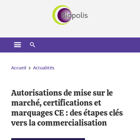
Gestion des cookies
Ouvrir le menu principal
Ouvrir le moteur de recherche
Vous êtes ici :
Accueil
Actualités
Autorisations de mise sur le
marché, certifications et
marquages CE : des étapes clés
vers la commercialisation