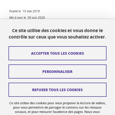
Publié le 15 mai 2019
Mis à jour le 30 juin 2026
Ce site utilise des cookies et vous donne le
contrôle sur ceux que vous souhaitez activer.
Biopolis
5 avenue du Grand Sablon
ACCEPTER TOUS LES COOKIES
38700 La Tronche
biopolis-accueil@univ-grenoble-alpes.fr
PERSONNALISER
Contact
Plan du site
REFUSER TOUS LES COOKIES
Crédits
Ce site utilise des cookies pour vous proposer la lecture de vidéos,
Mentions légales
pour vous permettre de partager le contenu sur les réseaux
sociaux, et pour mesurer l’audience des pages. Nous vous