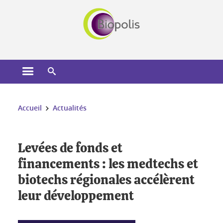
Gestion des cookies
Ouvrir le menu principal
Ouvrir le moteur de recherche
Vous êtes ici :
Accueil
Actualités
Levées de fonds et
financements : les medtechs et
biotechs régionales accélèrent
leur développement