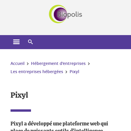
Gestion des cookies
Ouvrir le menu principal
Ouvrir le moteur de recherche
Vous êtes ici :
Accueil
Hébergement d'entreprises
Les entreprises hébergées
Pixyl
Pixyl
Pixyl a développé une plateforme web qui