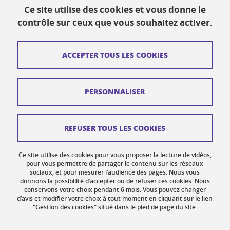
Ce site utilise des cookies et vous donne le
contrôle sur ceux que vous souhaitez activer.
Biopolis
5 avenue du Grand Sablon
ACCEPTER TOUS LES COOKIES
38700 La Tronche
biopolis-accueil@univ-grenoble-alpes.fr
PERSONNALISER
Contact
Plan du site
REFUSER TOUS LES COOKIES
Crédits
Ce site utilise des cookies pour vous proposer la lecture de vidéos,
Mentions légales
pour vous permettre de partager le contenu sur les réseaux
sociaux, et pour mesurer l’audience des pages. Nous vous
donnons la possibilité d’accepter ou de refuser ces cookies. Nous
Données personnelles
conservons votre choix pendant 6 mois. Vous pouvez changer
d’avis et modifier votre choix à tout moment en cliquant sur le lien
Gestion des cookies
"Gestion des cookies" situé dans le pied de page du site.
Accessibilité : non conforme